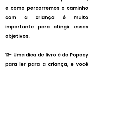
e como percorremos o caminho 
com a criança é muito 
importante para atingir esses 
objetivos.
13- Uma dica de livro é do Popocy 
para ler para a criança, e você 
também pode imprimir e usar 
como pista de como usar o 
banheiro, as pistas visuais são 
muito importantes para as 
crianças que estão aprendendo 
uma nova habilidade. 
https://drive.google.com/drive/fo