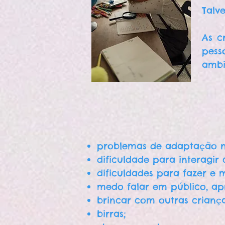
Talv
As c
pess
ambi
problemas de adaptação n
dificuldade para interagir
dificuldades para fazer e 
medo falar em público, apr
brincar com outras criança
birras;