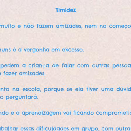
Timidez
 muito e não fazem amizades, nem no começ
uns é a vergonha em excesso.
pedem a criança de falar com outras pessoas
e fazer amizades.
nto na escola, porque se ela tiver uma dúvi
o perguntará.
ndo e a aprendizagem vai ficando comprometi
abalhar essas dificuldades em grupo, com outra