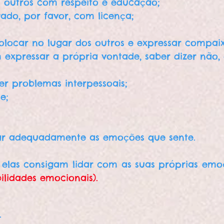
 outros com respeito e educação;
igado, por favor, com licença;
olocar no lugar dos outros e expressar compai
em expressar a própria vontade, saber dizer nã
ver problemas interpessoais;
e;
sar adequadamente as emoções que sente.
las consigam lidar com as suas próprias emoç
ilidades emocionais).
.