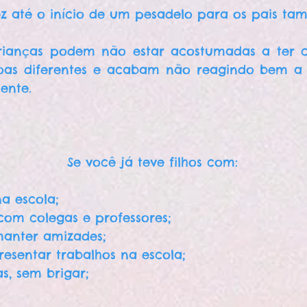
ez até o início de um pesadelo para os pais ta
rianças podem não estar acostumadas a ter 
oas diferentes e acabam não reagindo bem a 
ente.
Se você já teve filhos com:
a escola;
 com colegas e professores;
manter amizades;
esentar trabalhos na escola;
s, sem brigar;