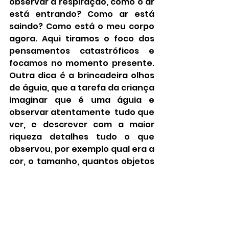
observar a respiração, como o ar 
está entrando? Como ar está 
saindo? Como está o meu corpo 
agora. Aqui tiramos o foco dos 
pensamentos catastróficos e 
focamos no momento presente. 
Outra dica é a brincadeira olhos 
de águia, que a tarefa da criança 
imaginar que é uma águia e 
observar atentamente  tudo que 
ver, e descrever com a maior 
riqueza detalhes tudo o que 
observou, por exemplo qual era a 
cor, o tamanho, quantos objetos 
tinha no ambiente e assim 
explorar o máximo de detalhes 
que forem possíveis.
Outra dica importante evite os 