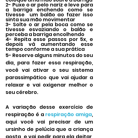
2- Puxe o ar pelo nariz e leve para 
a barriga enchendo como se 
tivesse  um balão ao fazer isso 
sinta sua mão movimentar
3- Solte o ar pela boca como se 
tivesse esvaziando o balão e 
perceba a barriga encolhendo
4- Repita esse passos por 5x, e 
depois vá aumentando esse 
tempo conforme a sua prática
5- Reserve alguns minutos do seu 
dia, para fazer essa respiração, 
você vai ativar o seu sistema 
parassimpático que vai ajudar a 
relaxar e vai oxigenar melhor o 
seu cérebro.
A variação desse exercício de 
respiração é a 
respiração amiga
, 
aqui você vai precisar de um 
ursinho de pelúcia que a criança 
gosta, e vai pedir para ela deitar, 