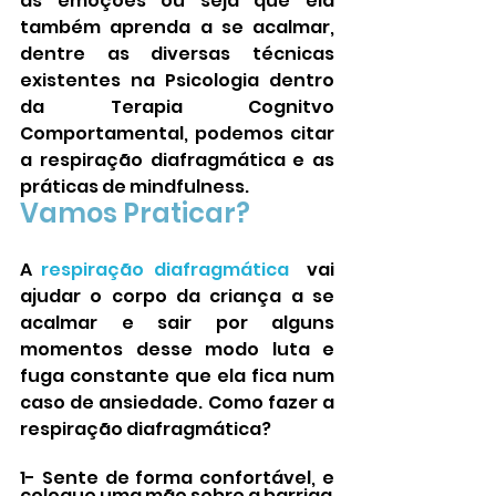
as emoções ou seja que ela 
também aprenda a se acalmar, 
dentre as diversas técnicas 
existentes na Psicologia dentro 
da Terapia Cognitvo 
Comportamental, podemos citar 
a respiração diafragmática e as 
práticas de mindfulness. 
Vamos Praticar?
A
respiração diafragmática
  vai 
ajudar o corpo da criança a se 
acalmar e sair por alguns 
momentos desse modo luta e 
fuga constante que ela fica num 
caso de ansiedade. Como fazer a 
respiração diafragmática?
1- Sente de forma confortável, e 
coloque uma mão sobre a barriga