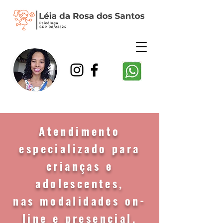
Atendimento
especializado para
crianças e
adolescentes,
nas
modalidades on-
line e presencial.