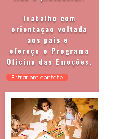
Trabalho com
orientação voltada
aos pais e
ofereço o Programa
Oficina das Emoções.
Entrar em contato